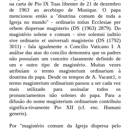
na carta de Pio IX Tuas libenter de 21 de dezembro
de 1963 ao arcebispo de Munique. O papa
mencionou então a "doutrina comum de toda a
Igreja no mundo" - ordinario totius Ecclesiae per
orbem dispersae magisterio (DS (1963) 2879). Do
magistério solene e comum - sive solemni iuditio
sive ordinario et universali magisterio (DS (1792)
3011) - fala igualmente o Concílio Vaticano I. A
análise das atas do concílio demonstra que os padres
não possuíam um conceito claramente definido de
um e outro tipo de magistério. Muitas vezes
atribuíam o termo magisterium ordinarium à
doutrina do papa. Desde os tempos de A. Vacant1, o
termo magisterium ordinarium passou a ser cada vez
mais utilizado para assinalar todos os
pronunciamentos não solenes do papa. Para a
difusão do nome magisterium ordinarium contribuiu
significa-tivamente Pio XII (cf. enc. Humani
generis).
Por "magistério comum da Igreja dispersa pelo