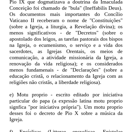
Pio IX que dogmatizava a doutrina da Imaculada
Conceição foi chamado de "bula" (Ineffabilis Deus).
Os documentos mais importantes do Concílio
Vaticano II receberam o nome de "Constituições"
(sobre a Igreja, a liturgia, a Revelação divina); os
menos significativos - de "Decretos" (sobre o
apostolado dos leigos, as tarefas pastorais dos bispos
na Igreja, o ecumenismo, o serviço e a vida dos
sacerdotes, as Igrejas Orentais, os meios de
comunicação, a atividade missionária da Igreja, a
renovação da vida religiosa); e os considerados
menos fundamenais - de "Declarações" (sobre a
educação cristã, o relacionamento da Igreja com as
religiões não cristãs, a liberdade religiosa).
e) Motu proprio - escrito editado por iniciativa
particular do papa (a exprssão latina motu proprio
signfica "por iniciativa própria"). Um motu proprio
desses foi o decreto de Pio X sobre a música da
Igreja.
f) Encíclicas (Litterae encyclicae, Epistolae