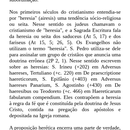
Nos primeiros séculos do cristianismo entendia-se
por "heresia" (airesis) uma tendência sócio-religiosa
ou seita. Nesse sentido os judeus chamavam o
cristianismo de "heresia", e a Sagrada Escritura fala
da heresia ou seita dos saduceus (At 5, 17) e dos
fariseus (At 15, 5; 26, 5). Os Evangelhos não
utilizam o termo "heresia". S. Pedro utiliza-se dele
para assinalar um grupo de cristãos que anuncia uma
doutrina errônea (2P 2, 1). Nesse sentido escrevem
sobre as heresias: S. Irineu (+202) em Adversus
haereses, Tertuliano (+c. 220) em De praescriptione
haereticorum, S. Epifânio (+403) em Adversus
haereses Panarium, S. Agostinho (+430) em De
haeresibus ou Teodoreto (+c. 466) em Haereticarum
fabularum compendium. Eles contrapõem a heresia
à regra da fé que é constituída pela doutrina de Jesus
Cristo, contida na pregação dos apóstolos e
depositada na Igreja romana.
A proposição herética encerra uma parte de verdade,