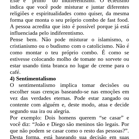
Este é “primo” do indiferentismo. O ecletismo
indica que você pode misturar e juntar diferentes
religiões e espiritualidades como quiser, da mesma
forma que monta o seu próprio combo de fast food.
A pessoa acredita que isto é possível porque já está
influenciada pelo indiferentismo.
Pense bem. Não pode misturar o islamismo, o
cristianismo ou o budismo com o catolicismo. Não é
como montar o teu próprio combo. É como se
estivesse colocando molho de tomate no sorvete ou
estar usando tinta branca no lugar de creme para o
café.
4) Sentimentalismo
O sentimentalismo implica tomar decisões ou
escolher suas crenças baseando-se nas emoções em
vez das verdades eternas. Pode estar zangado ou
contente com alguém e, deste modo, atua e decide
segundo sua ira ou alegria.
Por exemplo: Dois homens querem “se casar” e
você diz: “João e Diego são meninos tão legais. Por
que não podem se casar como o resto das pessoas?”.
Desta forma, está baseando sua decisão em suas