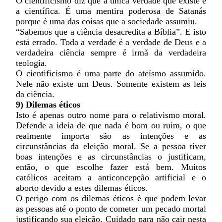
O cientificismo diz que a única verdade que existe é
a científica. É uma mentira poderosa de Satanás
porque é uma das coisas que a sociedade assumiu.
“Sabemos que a ciência desacredita a Bíblia”. E isto
está errado. Toda a verdade é a verdade de Deus e a
verdadeira ciência sempre é irmã da verdadeira
teologia.
O cientificismo é uma parte do ateísmo assumido.
Nele não existe um Deus. Somente existem as leis
da ciência.
9) Dilemas éticos
Isto é apenas outro nome para o relativismo moral.
Defende a ideia de que nada é bom ou ruim, o que
realmente importa são as intenções e as
circunstâncias da eleição moral. Se a pessoa tiver
boas intenções e as circunstâncias o justificam,
então, o que escolhe fazer está bem. Muitos
católicos aceitam a anticoncepção artificial e o
aborto devido a estes dilemas éticos.
O perigo com os dilemas éticos é que podem levar
as pessoas até o ponto de cometer um pecado mortal
justificando sua eleição. Cuidado para não cair nesta