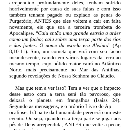
arrependido profundamente deles, tenham sofrido
horrivelmente por causa de suas faltas e com isso
também tenham pagado ou expiado as penas do
Purgatório, ANTES que eles voltem a cair em falta
novamente, eis que soa a terceira trombeta do
Apocalipse. “
Caiu então uma grande estrela a arder
como um facho; caiu sobre uma terça parte dos rios
e das fontes. O nome da estrela era Absinto
” (Ap
8,10-11). Sim, um cometa que virá com seu facho
incandescente, caindo em vários lugares da terra ao
mesmo tempo, cujo bólido maior cairá no Atlântico
Norte, mais precisamente no Mar das Antilhas,
segundo revelações de Nossa Senhora ao Cláudio.
Mas que tem a ver isso? Tem a ver que o impacto
desse astro com a terra será tão pavoroso, que
deixará o planeta em frangalhos (Isaías 24).
Segundo as mensagens, e o próprio Livro do Ap
ocalipse, 1/3 parte da humanidade perecerá com este
evento. Ou seja, quando esta terça parte se jogar aos
pés de Deus arrependida, ANTES que volte a pecar,