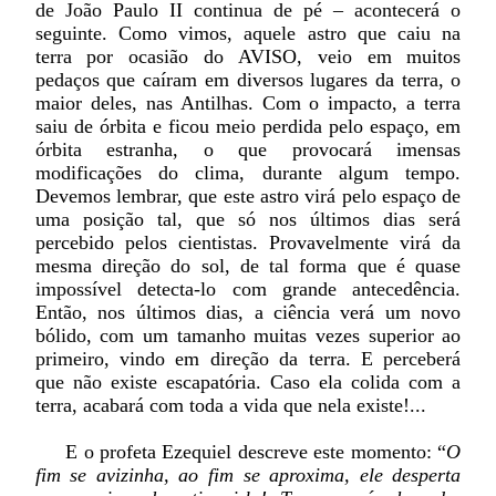
de João Paulo II continua de pé – acontecerá o
seguinte. Como vimos, aquele astro que caiu na
terra por ocasião do AVISO, veio em muitos
pedaços que caíram em diversos lugares da terra, o
maior deles, nas Antilhas. Com o impacto, a terra
saiu de órbita e ficou meio perdida pelo espaço, em
órbita estranha, o que provocará imensas
modificações do clima, durante algum tempo.
Devemos lembrar, que este astro virá pelo espaço de
uma posição tal, que só nos últimos dias será
percebido pelos cientistas. Provavelmente virá da
mesma direção do sol, de tal forma que é quase
impossível detecta-lo com grande antecedência.
Então, nos últimos dias, a ciência verá um novo
bólido, com um tamanho muitas vezes superior ao
primeiro, vindo em direção da terra. E perceberá
que não existe escapatória. Caso ela colida com a
terra, acabará com toda a vida que nela existe!...
E o profeta Ezequiel descreve este momento: “
O
fim se avizinha, ao fim se aproxima, ele desperta