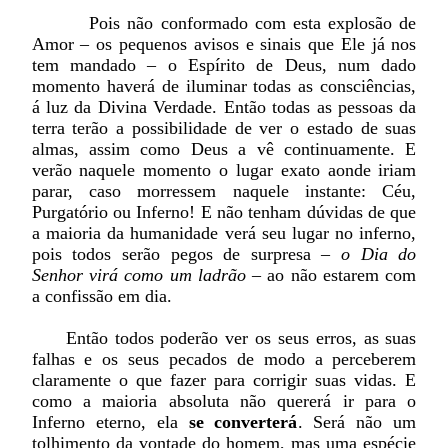
Pois não conformado com esta explosão de
Amor – os pequenos avisos e sinais que Ele já nos
tem mandado – o Espírito de Deus, num dado
momento haverá de iluminar todas as consciências,
á luz da Divina Verdade. Então todas as pessoas da
terra terão a possibilidade de ver o estado de suas
almas, assim como Deus a vê continuamente. E
verão naquele momento o lugar exato aonde iriam
parar, caso morressem naquele instante: Céu,
Purgatório ou Inferno! E não tenham dúvidas de que
a maioria da humanidade verá seu lugar no inferno,
pois todos serão pegos de surpresa –
o Dia do
Senhor virá como um ladrão
– ao não estarem com
a confissão em dia.
Então todos poderão ver os seus erros, as suas
falhas e os seus pecados de modo a perceberem
claramente o que fazer para corrigir suas vidas. E
como a maioria absoluta não quererá ir para o
Inferno eterno, ela
se converterá
. Será não um
tolhimento da vontade do homem, mas uma espécie