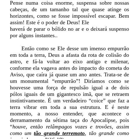
Pense numa coisa enorme, suspensa sobre nossas
cabeças, de um tamanho tal que quase atinge os
horizontes, como se fosse impossível escapar. Bem
assim! Este é o poder de Deus! Ele
haverá de parar o bólido no ar e o deixará suspenso
por alguns instantes..
Então como se Ele desse um imenso empurrão
em toda a terra, Deus a afasta da rota de colisão do
astro, e fá-la voltar ao eixo antigo e milenar,
conforme ela vagava antes do impacto do cometa do
Aviso, que caíra já quase um ano antes. Trata-se de
um monumental “empurrão”! Diríamos como se
houvesse uma força de repulsão igual a de dois
pólos iguais de um gigantesco imã, que se retraem
instintivamente. É um verdadeiro “coice” que faz a
terra vibrar em toda a sua estrutura. E é neste
momento, a nosso entender, que acontece o
derramamento da sétima taça do Apocalipse, pois
“
houve, então relâmpagos vozes e trovões, assim
como um
tão grande terremoto
, tão grande como