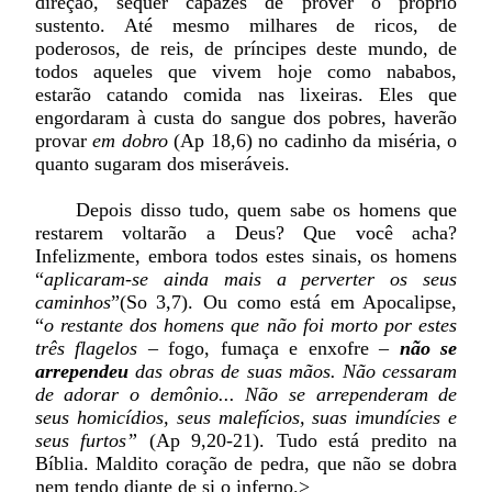
direção, sequer capazes de prover o próprio
sustento. Até mesmo milhares de ricos, de
poderosos, de reis, de príncipes deste mundo, de
todos aqueles que vivem hoje como nababos,
estarão catando comida nas lixeiras. Eles que
engordaram à custa do sangue dos pobres, haverão
provar
em dobro
(Ap 18,6) no cadinho da miséria, o
quanto sugaram dos miseráveis.
Depois disso tudo, quem sabe os homens que
restarem voltarão a Deus? Que você acha?
Infelizmente, embora todos estes sinais, os homens
“
aplicaram-se ainda mais a perverter os seus
caminhos
”(So 3,7). Ou como está em Apocalipse,
“
o restante dos homens que não foi morto por estes
três flagelos
– fogo, fumaça e enxofre –
não se
arrependeu
das obras de suas mãos. Não cessaram
de adorar o demônio... Não se arrependeram de
seus homicídios, seus malefícios, suas imundícies e
seus furtos”
(Ap 9,20-21). Tudo está predito na
Bíblia. Maldito coração de pedra, que não se dobra
nem tendo diante de si o inferno.
>