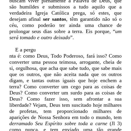
buscam viver plenamente a Palavra de Deus, que
são humildes e submissos a tudo aquilo que a
verdadeira Igreja Católica prega, só estes, que
desejam afinal
ser santos
, têm garantido não só o
céu, como poderão ter ainda uma chance de
prolongar seus dias sobre a terra. Eis porque, “
um
será tomado e outro deixado
”.
E a pergu
nta é: como Deus, Todo Poderoso, fará isso? Como
converter uma pessoa teimosa, arrogante, cheia de
si, orgulhosa, que acha que sabe tudo, que sabe mais
que os outros, que não aceita nada que os outros
digam, e tantas outras iguais que hoje enchem a
terra? Como converter um cego para as coisas de
Deus? Como converter um surdo para as coisas de
Deus? Como fazer isso, sem afrontar a sua
liberdade? Vejam, Deus tem suscitado hoje milhares
de profetas, tem proporcionado milhares de
aparições de Nossa Senhora em todo o mundo, tem
derramado Seu Espírito sobre toda a carne
(Jl 3)
como nunca, e tem enviado uma tão grande