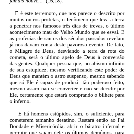
jamais houve...”
(16,18).
E é este terremoto, que nos parece o descrito por
muitos outros profetas, o fenômeno que leva a terra
a penetrar nos famosos três dias de trevas, o último
acontecimento mau do Velho Mundo que se esvai. E
as profecias de santos dos séculos passados revelam
já nos davam conta deste pavoroso evento. De fato,
o Milagre de Deus, desviando a terra da rota do
cometa, será o último apelo de Deus à conversão
das gentes. Qualquer pessoa que, no abismo infinito
de sua estupidez, mesmo verificando este poder de
Deus que mantém o astro suspenso, mesmo sabendo
que só Ele é capaz de produzir tão poderoso feito,
mesmo assim não se converter e não se decidir por
Ele, certamente que estará comprando o bilhete para
o inferno.
E há homens estúpidos, sim, o suficiente, para
cometerem tamanho desatino. Restará então ao Pai
Bondade e Misericórdia, abrir o báratro infernal e
permitir que saiam dele os últimos demônios, para