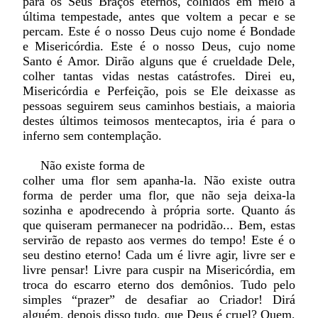
para os Seus Braços eternos, colhidos em meio a
última tempestade, antes que voltem a pecar e se
percam. Este é o nosso Deus cujo nome é Bondade
e Misericórdia. Este é o nosso Deus, cujo nome
Santo é Amor. Dirão alguns que é crueldade Dele,
colher tantas vidas nestas catástrofes. Direi eu,
Misericórdia e Perfeição, pois se Ele deixasse as
pessoas seguirem seus caminhos bestiais, a maioria
destes últimos teimosos mentecaptos, iria é para o
inferno sem contemplação.
Não existe forma de
colher uma flor sem apanha-la. Não existe outra
forma de perder uma flor, que não seja deixa-la
sozinha e apodrecendo à própria sorte. Quanto ás
que quiseram permanecer na podridão... Bem, estas
servirão de repasto aos vermes do tempo! Este é o
seu destino eterno! Cada um é livre agir, livre ser e
livre pensar! Livre para cuspir na Misericórdia, em
troca do escarro eterno dos demônios. Tudo pelo
simples “prazer” de desafiar ao Criador! Dirá
alguém, depois disso tudo, que Deus é cruel? Quem,