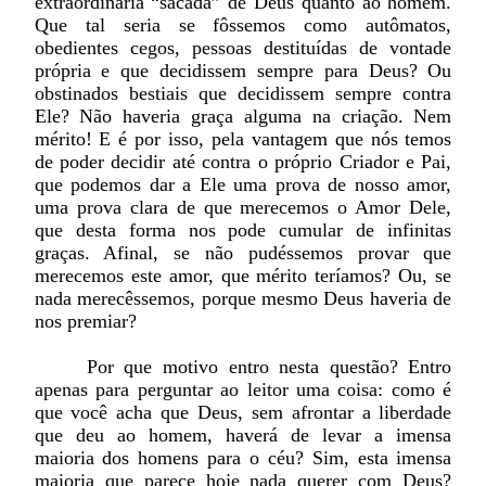
extraordinária “sacada” de Deus quanto ao homem.
Que tal seria se fôssemos como autômatos,
obedientes cegos, pessoas destituídas de vontade
própria e que decidissem sempre para Deus? Ou
obstinados bestiais que decidissem sempre contra
Ele? Não haveria graça alguma na criação. Nem
mérito! E é por isso, pela vantagem que nós temos
de poder decidir até contra o próprio Criador e Pai,
que podemos dar a Ele uma prova de nosso amor,
uma prova clara de que merecemos o Amor Dele,
que desta forma nos pode cumular de infinitas
graças. Afinal, se não pudéssemos provar que
merecemos este amor, que mérito teríamos? Ou, se
nada merecêssemos, porque mesmo Deus haveria de
nos premiar?
Por que motivo entro nesta questão? Entro
apenas para perguntar ao leitor uma coisa: como é
que você acha que Deus, sem afrontar a liberdade
que deu ao homem, haverá de levar a imensa
maioria dos homens para o céu? Sim, esta imensa
maioria que parece hoje nada querer com Deus?