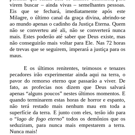
virem buscar – ainda vivas – semelhantes pessoas.
Eis que se fechará, imediatamente após este
Milagre, o último canal da graça divina, abrindo-se
ao mundo apenas o cadinho da Justiça Eterna. Quem
não se converteu até ali, não se converterá nunca
mais. Estes poderão até saber que Deus existe, mas
não conseguirão mais voltar para Ele. Nas 72 horas
de trevas que se seguirem, imperará a justiça para os
maus.
E os últimos renitentes, teimosos e tenazes
pecadores irão experimentar ainda aqui na terra, o
pavor do remorso eterno que passarão a viver. De
fato, as profecias nos dizem que Deus salvará
apenas “alguns poucos” nestes últimos momentos. E
quando terminarem estas horas de horror e espanto,
não terá restado mais nenhum mau em toda a
superfície da terra. E junto com eles, terão ido para
o “
lago de fogo eterno
” todos os demônios que os
seduziram, para nunca mais empestarem a terra.
Nunca mais!