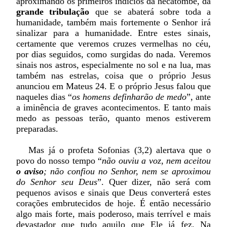
aproximando os primeiros indícios da hecatombe, da
grande tribulação
que se abaterá sobre toda a
humanidade, também mais fortemente o Senhor irá
sinalizar para a humanidade. Entre estes sinais,
certamente que veremos cruzes vermelhas no céu,
por dias seguidos, como surgidas do nada. Veremos
sinais nos astros, especialmente no sol e na lua, mas
também nas estrelas, coisa que o próprio Jesus
anunciou em Mateus 24. E o próprio Jesus falou que
naqueles dias “
os homens definharão de medo
”, ante
a iminência de graves acontecimentos. E tanto mais
medo as pessoas terão, quanto menos estiverem
preparadas.
Mas já o profeta Sofonias (3,2) alertava que o
povo do nosso tempo “
não ouviu a voz, nem aceitou
o aviso
; não confiou no Senhor, nem se aproximou
do Senhor seu Deus
”. Quer dizer, não será com
pequenos avisos e sinais que Deus converterá estes
corações embrutecidos de hoje. É então necessário
algo mais forte, mais poderoso, mais terrível e mais
devastador que tudo aquilo que Ele já fez. Na