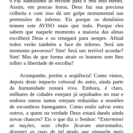
o Pai Santíssimo as recolhe para o Seu seio eterno.
Assim, em poucas horas, Deus faz sua preciosa
colheita e com isso dá um golpe monumental nas
pretensões do inferno. Eis porque os demônios
temem este AVISO mais que tudo. Porque eles
sabem que naquele momento a maioria das almas
escolherá Deus e os renegará para sempre. Afinal
todos verão também a face do inferno. Será um
momento pavoroso? Sim! Será um terrível acordar?
Sim! Mas de que forma atrair os homens sem lhes
tolher a liberdade de escolha?
Acompanhe, porém a seqüência! Como vimos,
depois deste impacto colossal do astro, ainda parte
da humanidade restará viva. Embora, é claro,
milhares de cidades estejam já sepultados no mar e
embora outras tantas estejam reduzidas a montões
de escombros fumegantes. Como então salvar estes
outros, a quem na verdade Deus estará dando ainda
novas chances? Eis o que diz o Senhor: “
Exterminei
as nações, seus chefes ficaram atarantados;
devastei as ruas de tal modo que ninguém mais