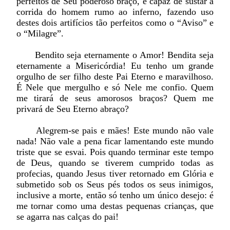
perfeitos de Seu poderoso braço, é capaz de sustar a
corrida do homem rumo ao inferno, fazendo uso
destes dois artifícios tão perfeitos como o “Aviso” e
o “Milagre”.
Bendito seja eternamente o Amor! Bendita seja
eternamente a Misericórdia! Eu tenho um grande
orgulho de ser filho deste Pai Eterno e maravilhoso.
É Nele que mergulho e só Nele me confio. Quem
me tirará de seus amorosos braços? Quem me
privará de Seu Eterno abraço?
Alegrem-se pais e mães! Este mundo não vale
nada! Não vale a pena ficar lamentando este mundo
triste que se esvai. Pois quando terminar este tempo
de Deus, quando se tiverem cumprido todas as
profecias, quando Jesus tiver retornado em Glória e
submetido sob os Seus pés todos os seus inimigos,
inclusive a morte, então só tenho um único desejo: é
me tornar como uma destas pequenas crianças, que
se agarra nas calças do pai!