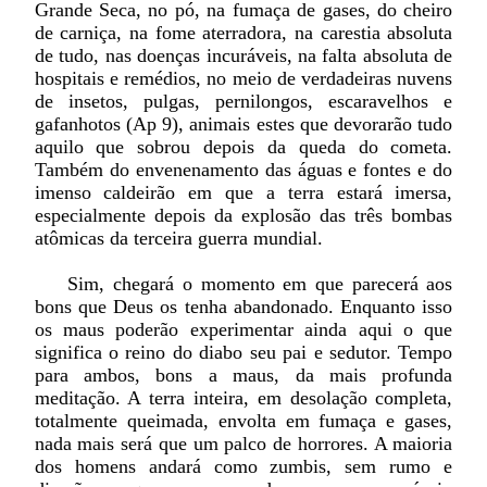
Grande Seca, no pó, na fumaça de gases, do cheiro
de carniça, na fome aterradora, na carestia absoluta
de tudo, nas doenças incuráveis, na falta absoluta de
hospitais e remédios, no meio de verdadeiras nuvens
de insetos, pulgas, pernilongos, escaravelhos e
gafanhotos (Ap 9), animais estes que devorarão tudo
aquilo que sobrou depois da queda do cometa.
Também do envenenamento das águas e fontes e do
imenso caldeirão em que a terra estará imersa,
especialmente depois da explosão das três bombas
atômicas da terceira guerra mundial.
Sim, chegará o momento em que parecerá aos
bons que Deus os tenha abandonado. Enquanto isso
os maus poderão experimentar ainda aqui o que
significa o reino do diabo seu pai e sedutor. Tempo
para ambos, bons a maus, da mais profunda
meditação. A terra inteira, em desolação completa,
totalmente queimada, envolta em fumaça e gases,
nada mais será que um palco de horrores. A maioria
dos homens andará como zumbis, sem rumo e