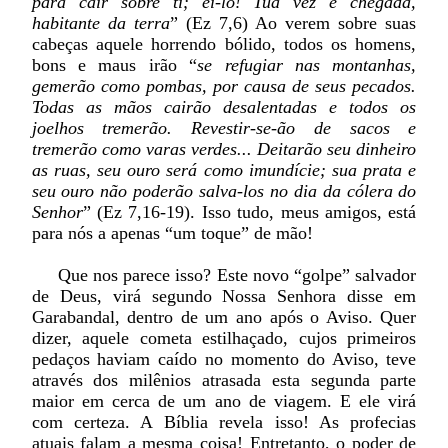
para cair sobre ti; ei-lo! Tua vez é chegada,
habitante da terra
” (Ez 7,6) Ao verem sobre suas
cabeças aquele horrendo bólido, todos os homens,
bons e maus irão “
se refugiar nas montanhas,
gemerão como pombas, por causa de seus pecados.
Todas as mãos cairão desalentadas e todos os
joelhos tremerão. Revestir-se-ão de sacos e
tremerão como varas verdes... Deitarão seu dinheiro
as ruas, seu ouro será como imundície; sua prata e
seu ouro não poderão salva-los no dia da cólera do
Senhor
” (Ez 7,16-19). Isso tudo, meus amigos, está
para nós a apenas “um toque” de mão!
Que nos parece isso? Este novo “golpe” salvador
de Deus, virá segundo Nossa Senhora disse em
Garabandal, dentro de um ano após o Aviso. Quer
dizer, aquele cometa estilhaçado, cujos primeiros
pedaços haviam caído no momento do Aviso, teve
através dos milênios atrasada esta segunda parte
maior em cerca de um ano de viagem. E ele virá
com certeza. A Bíblia revela isso! As profecias
atuais falam a mesma coisa! Entretanto, o poder de