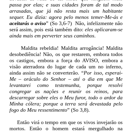
passa por elas; e suas cidades foram de tal modo
arrasadas, que já não resta mais um habitante
sequer. Eu dizia: agora pelo menos temer-Me-ás e
aceitarás o aviso
” (So 3,6-7) Não, infelizmente não
será assim, pois está também dito:
eles aplicaram-se
ainda mais em perverter seus caminhos
.
Maldita rebeldia! Maldita arrogância! Maldita
desobediência! Não, os que restarem, embora todos
os castigos, embora a força do AVISO, embora a
visão aterradora do lugar de cada um no inferno,
ainda assim não se converterão. “
Por isso, esperai-
Me – oráculo do Senhor – até o dia em que Me
levantarei como testemunha, porque resolvi
congregar as nações e reunir os reinos, para
descarregar sobre eles o Meu furor, todo o ardor da
Minha cólera; porque a terra será devastada pelo
fogo do Meu ressentimento
” (So 3,8).
Então virá o tempo em que os vivos invejarão os
mortos. Então o homem estará mergulhado na