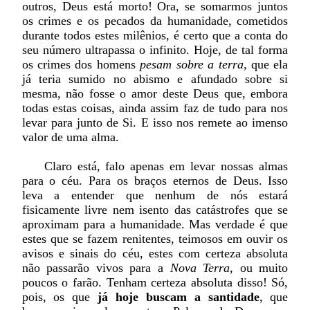
outros, Deus está morto! Ora, se somarmos juntos
os crimes e os pecados da humanidade, cometidos
durante todos estes milênios, é certo que a conta do
seu número ultrapassa o infinito. Hoje, de tal forma
os crimes dos homens
pesam sobre a terra
, que ela
já teria sumido no abismo e afundado sobre si
mesma, não fosse o amor deste Deus que, embora
todas estas coisas, ainda assim faz de tudo para nos
levar para junto de Si. E isso nos remete ao imenso
valor de uma alma.
Claro está, falo apenas em levar nossas almas
para o céu. Para os braços eternos de Deus. Isso
leva a entender que nenhum de nós estará
fisicamente livre nem isento das catástrofes que se
aproximam para a humanidade. Mas verdade é que
estes que se fazem renitentes, teimosos em ouvir os
avisos e sinais do céu, estes com certeza absoluta
não passarão vivos para a
Nova Terra,
ou muito
poucos o farão. Tenham certeza absoluta disso! Só,
pois, os que
já hoje buscam a santidade
, que